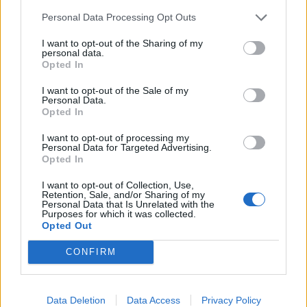
use cookies for statistical, marketing measurement,
and advertising purposes. These latter cookies are
Personal Data Processing Opt Outs
loaded only after clicking the "Accept" button. For
more information about cookies, please refer to our
I want to opt-out of the Sharing of my
KAPCSOLAT
Privacy Policy.
personal data.
Opted In
Privacy Policy
I want to opt-out of the Sale of my
Personal Data.
Opted In
Accept
Név
I want to opt-out of processing my
Manage Cookies
Personal Data for Targeted Advertising.
Opted In
I want to opt-out of Collection, Use,
E-mail
Retention, Sale, and/or Sharing of my
Personal Data that Is Unrelated with the
Purposes for which it was collected.
Opted Out
CONFIRM
Téma
Data Deletion
Data Access
Privacy Policy