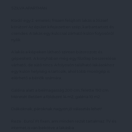
SZILVA APARTMAN
Kiadó egy 2. emeleti, frissen felújított lakás a József
körúton! Az épület kifejezetten szép, karbantartott és
csendes. A lakás egy kulccsal zárható külön folyosóról
nyílik.
A lakás a képeken látható szinten bútorozott és
gépesített. A konyhában még egy főzőlap beszerelése
várható, de sütő nincs. A folyosón található lakásokhoz
egy külön helyiség is tartozik, ahol több mosógép is
elérhető a bérlők számára.
Galéria alatt a belmagasság 200 cm, felette 190 cm.
Méretét illetően a földszint 14 m2, galéria 10 m2.
Diákoknak, pároknak nagyon jó választás lehet!
Rezsi . Euro/. Ft fixen, ami minden rezsit tartalmaz. TV és
internet is van bekötve a lakásba.