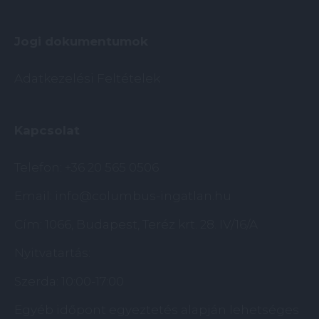
Jogi dokumentumok
Adatkezelési Feltételek
Kapcsolat
Telefon:
+36 20 565 0506
Email:
info@columbus-ingatlan.hu
Cím: 1066, Budapest, Teréz krt. 28. IV/16/A
Nyitvatartás:
Szerda: 10:00-17:00
Egyéb időpont egyeztetés alapján lehetséges