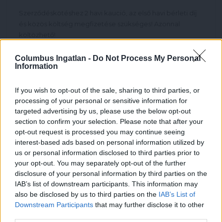
Szerződéskötéshez 2 havi kaució, az első havi bérleti díj
és közös költség megfizetése szükséges! Azonnal
költözhető!
Columbus Ingatlan -
Do Not Process My Personal
Information
If you wish to opt-out of the sale, sharing to third parties, or
processing of your personal or sensitive information for
targeted advertising by us, please use the below opt-out
section to confirm your selection. Please note that after your
opt-out request is processed you may continue seeing
Információk
interest-based ads based on personal information utilized by
us or personal information disclosed to third parties prior to
your opt-out. You may separately opt-out of the further
disclosure of your personal information by third parties on the
This website uses cookies
ÉRDEKLŐDÖM
IAB’s list of downstream participants. This information may
also be disclosed by us to third parties on the
IAB’s List of
Downstream Participants
that may further disclose it to other
To ensure the proper functioning of the website, the
use of certain cookies is essential. Additionally, we
third parties.