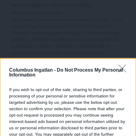
felszíni beálló a lakóparkon belül.
A környék és a környezet:
Az ingatlan közvetlen környezete igazi zöld sziget. A ház
mögött egy csendes, tágas rét terül el, amelynek a
túloldalán a Rákos-patak csordogál – tökéletes helyszín
sétákhoz, futáshoz vagy kikapcsolódáshoz. A lakópark
biztonságos, tiszta és családias. A közelben boltok,
buszmegállók és iskolák is gyorsan elérhetőek.
BÉRLÉSI FELTÉTELEK:
Columbus Ingatlan -
Do Not Process My Personal
Kapacitás: Maximum 4 fő részére kiadó. Kérjük, hogy a
Information
jelentkezés során ezt feltétlenül vegyék figyelembe!
If you wish to opt-out of the sale, sharing to third parties, or
Időtartam: Hosszú távra (minimum 1 évre), kéthavi kaució
processing of your personal or sensitive information for
és az első havi bérleti díj megfizetésével költözhető.
targeted advertising by us, please use the below opt-out
Kisállat esetén plusz 1 havi kaució szükséges! A bérléshez
section to confirm your selection. Please note that after your
még szükséges lesz közjegyző általi kiköltözési
opt-out request is processed you may continue seeing
nyilatkozathoz (kb 55.000 Ft a bérlőt terheli)
interest-based ads based on personal information utilized by
us or personal information disclosed to third parties prior to
your opt-out. You may separately opt-out of the further