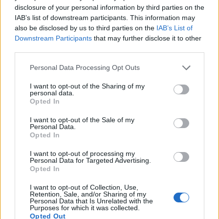
disclosure of your personal information by third parties on the
This website uses cookies
IAB’s list of downstream participants. This information may
also be disclosed by us to third parties on the
IAB’s List of
Downstream Participants
that may further disclose it to other
To ensure the proper functioning of the website, the
use of certain cookies is essential. Additionally, we
third parties.
use cookies for statistical, marketing measurement,
and advertising purposes. These latter cookies are
Personal Data Processing Opt Outs
Információk
loaded only after clicking the "Accept" button. For
more information about cookies, please refer to our
I want to opt-out of the Sharing of my
Privacy Policy.
personal data.
Opted In
Ár
Privacy Policy
490.000
I want to opt-out of the Sale of my
Personal Data.
Opted In
Accept
Terület
I want to opt-out of processing my
Manage Cookies
94 nm m²
Personal Data for Targeted Advertising.
Opted In
Szobák
I want to opt-out of Collection, Use,
Retention, Sale, and/or Sharing of my
4
Personal Data that Is Unrelated with the
Purposes for which it was collected.
Opted Out