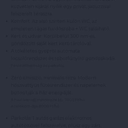
közvetlen kijárás nyílik egy privát, jacuzzival
felszerelt teraszra.
Komfort: Az alsó szinten külön WC, az
emeleten tágas fürdőszoba + WC található.
Kert és udvar: Körülbelül 300 nm-es,
gondozott saját kert kerti tárolóval.
A tökéletes gyepről automata
locsolórendszer és robotfűnyíró gondoskodik.
Fenntarthatóság és parkolás:
Zéró emisszió, minimális rezsi: Modern
hőszivattyús fűtésrendszer és napelemek
biztosítják a ház energiáját.
A havi áramdíj mindössze kb. 7000 Ft/hó
A telekom díja 8000 Ft/hó
Parkolás: 1 autós garázs elektromos
autótöltővel felszerelve, plusz egy zárt,