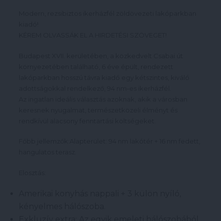
Modern, rezsibiztos ikerházfél zöldövezeti lakóparkban
kiadó!
KÉREM OLVASSÁK EL A HIRDETÉSI SZÖVEGET!
Budapest XVII. kerületében, a közkedvelt Csabai út
környezetében található, 6 éve épült, rendezett
lakóparkban hosszú távra kiadó egy kétszintes, kiváló
adottságokkal rendelkező, 94 nm-es ikerházfél.
Az ingatlan ideális választás azoknak, akik a városban
keresnek nyugalmat, természetközeli élményt és
rendkívül alacsony fenntartási költségeket.
Főbb jellemzők:Alapterület: 94 nm lakótér + 16 nm fedett,
hangulatos terasz.
Elosztás:
Amerikai konyhás nappali + 3 külön nyíló,
kényelmes hálószoba.
Exkluzív extra: Az egyik emeleti hálószobából