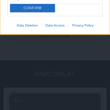
Helyszín
CONFIRM
XVIII. Rákoskeresztúr Csabai út
Data Deletion
Data Access
Privacy Policy
ÉRDEKLŐDÖM
KAPCSOLAT
Név