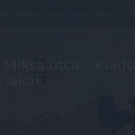
INGATLAN BÉRBEADÁS
INGATLAN ELADÁS
HOME STAGING
AK
k Miksa utca – Kiad
 lakás