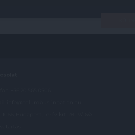
csolat
efon:
+36 20 565 0506
il:
info@columbus-ingatlan.hu
 1066, Budapest, Teréz krt. 28. IV/16/A
vatartás: