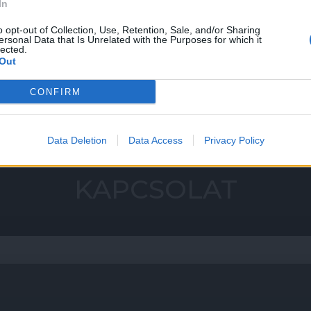
In
o opt-out of Collection, Use, Retention, Sale, and/or Sharing
ersonal Data that Is Unrelated with the Purposes for which it
lected.
Out
CONFIRM
Data Deletion
Data Access
Privacy Policy
KAPCSOLAT