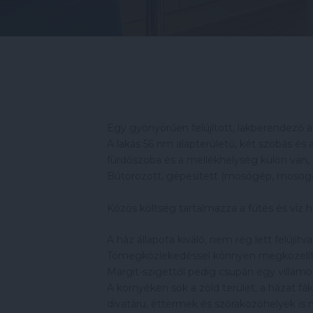
Egy gyönyörűen felújított, lakberendező ál
A lakás 56 nm alapterületű, két szobás és 
fürdőszoba és a mellékhelység külön van, 
Bútorozott, gépesített (mosógép, mosogat
Közös költség tartalmazza a fűtés és víz ha
A ház állapota kiváló, nem rég lett felújítva 
Tömegközlekedéssel könnyen megközelíthet
Margit-szigettől pedig csupán egy villamo
A környéken sok a zöld terület, a házat fák
divatáru, éttermek és szórakozóhelyek is 