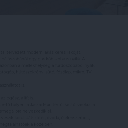
tal tervezett modern lakás keresi lakóját.
a hálószobából egy gardróbszoba is nyílik. A
azonban a mellékhelység a fürdőszobából nyílik.
ógép, hűtőszekrény, sütő, főzőlap, mikro, TV).
sználatot is.
az egész, a lift is.
ő helyen, a Jászai Mari tértől kettő sarokra, a
smegállóra helyezkedik el.
 veszik körül. Játszótér, óvoda, élelmiszerbolt,
megtalálhatóak a közelben.