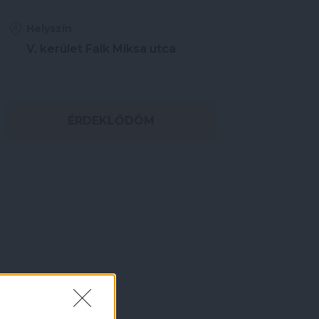
Helyszín
V. kerület Falk Miksa utca
ÉRDEKLŐDÖM