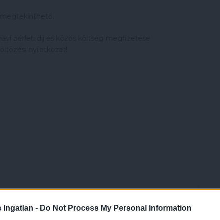
s megtekinthető.
avi bérleti díj és közös költség megfizetése
öltözési nyilatkozat!
Ingatlan -
Do Not Process My Personal Information