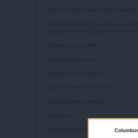
Február közepétől költözhető, de addig i
Szerződéskötéshez 2 havi kaució, az első h
szükséges, illetve közjegyző előtt aláírt kik
Tulajdonviszony: Kiadó
Ingatlan típusa: Lakás
Ingatlan állapota: felújított
Ingatlan típusa: összkomfortos
Régió: Budapest 5. kerület
Építés éve: –
Hálószobák száma: 1
Columbus 