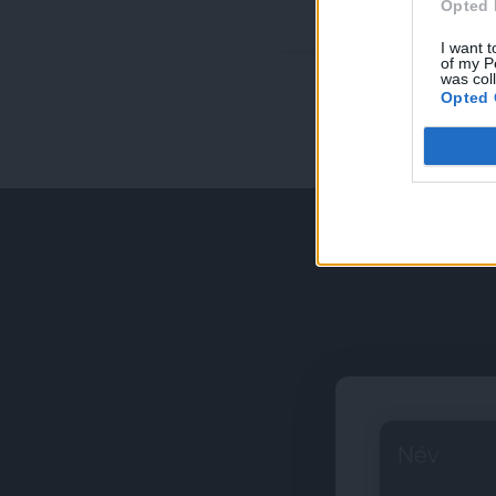
Opted 
I want t
of my P
was col
Opted 
Név