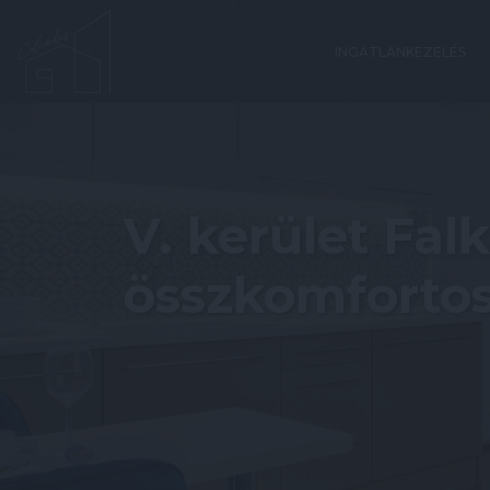
INGATLANKEZELÉS
V. kerület Fal
összkomfortos