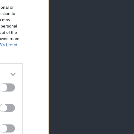
sonal or
ection to
ou may
 personal
out of the
 downstream
B’s List of
s essential.
vertising
tton. For