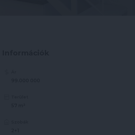
Információk
Ár
99.000 000
Terület
57 m²
Szobák
2+1