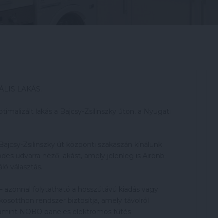
ÁLIS LAKÁS.
imalizált lakás a Bajcsy-Zsilinszky úton, a Nyugati
ajcsy-Zsilinszky út központi szakaszán kínálunk
ndes udvarra néző lakást, amely jelenleg is Airbnb-
ló választás.
 – azonnal folytatható a hosszútávú kiadás vagy
sotthon rendszer biztosítja, amely távolról
alamint NOBO paneles elektromos fűtés