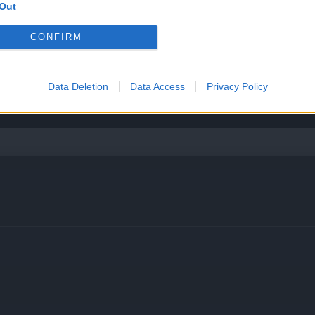
Out
CONFIRM
KAPCSOLAT
Data Deletion
Data Access
Privacy Policy