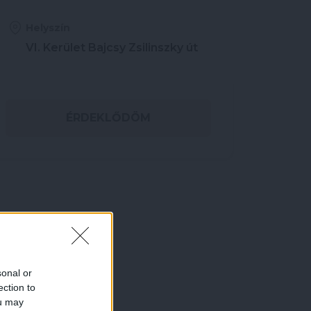
Helyszín
VI. Kerület Bajcsy Zsilinszky út
ÉRDEKLŐDÖM
sonal or
ection to
ou may