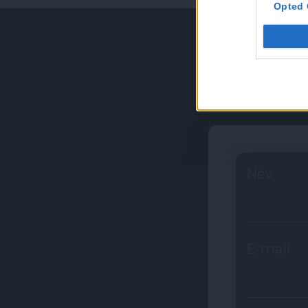
Opted 
Név
E-mail