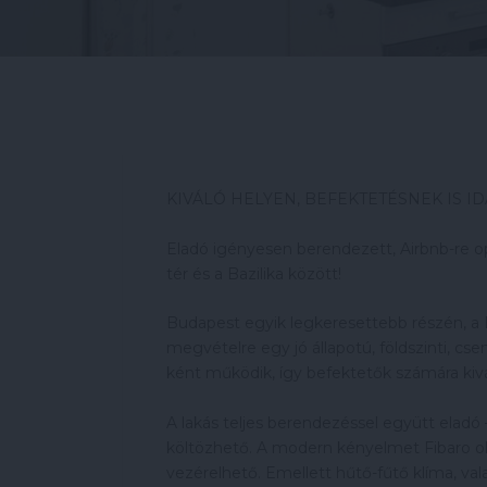
KIVÁLÓ HELYEN, BEFEKTETÉSNEK IS ID
Eladó igényesen berendezett, Airbnb-re opt
tér és a Bazilika között!
Budapest egyik legkeresettebb részén, a B
megvételre egy jó állapotú, földszinti, cse
ként működik, így befektetők számára kivá
A lakás teljes berendezéssel együtt eladó
költözhető. A modern kényelmet Fibaro oko
vezérelhető. Emellett hűtő-fűtő klíma, v