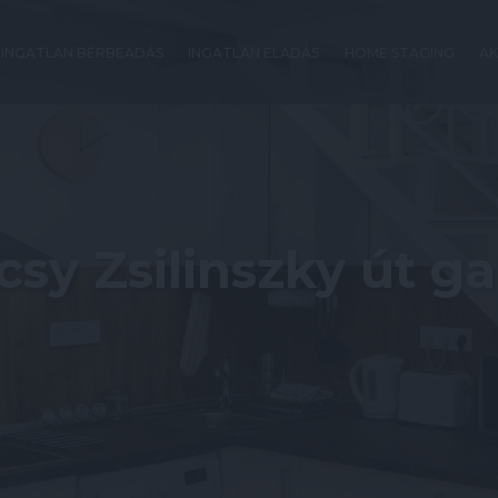
INGATLAN BÉRBEADÁS
INGATLAN ELADÁS
HOME STAGING
AK
csy Zsilinszky út ga