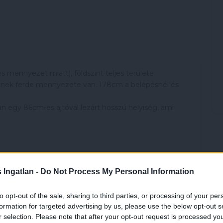
es mennyezet miatt), földszint teljes területe
minek ferde mennyezete van. 178cm a belépésnél és
van egy 86cm-es ajtóval lezárt hosszú helyiség, ami
 (riasztó rákapcsolható)
Ingatlan -
Do Not Process My Personal Information
s
to opt-out of the sale, sharing to third parties, or processing of your per
formation for targeted advertising by us, please use the below opt-out s
r selection. Please note that after your opt-out request is processed y