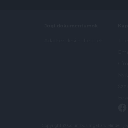
Jogi dokumentumok
Kap
Adatkezelési Feltételek
Tel
Ema
Cím:
Nyit
Szer
Egy
Copyright ©
Columbus Ingatlan
. Minden jo