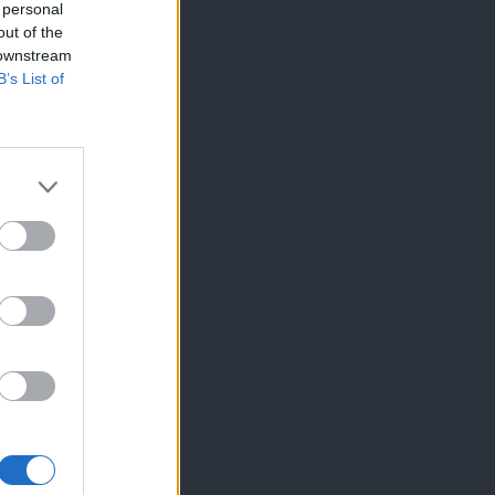
 personal
out of the
 downstream
B’s List of
s essential.
vertising
tton. For