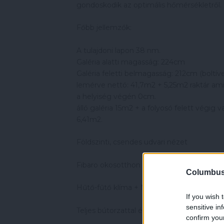
gondoskodik az optimális hőmérsékletről.
Főbb jellemzők:
A tulajdoni lapon 38 nm.
Galéria alatti magasság: 224cm
Galéria feletti belmagasság: 212cm (boltív
lemérve nettó: 41,7m2 + 5,25m2 raktár a
a helyiség végén 0cm.
álló galéria 15m2 + a folyosó felett végig 
6,41m2.
Földszinti, csendes udvari nézet
Fibaro okosotthon rendszer, távvezérléssel
Columbus 
Hűtő-fűtő klíma + NOBO elektromos fűté
If you wish 
sensitive in
Teljes bútorzattal és felszereléssel eladó
confirm you