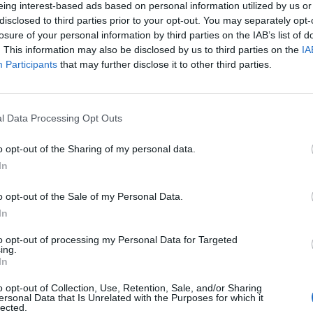
eing interest-based ads based on personal information utilized by us or
(Nyugati, metrók, villamosok pár perc)
disclosed to third parties prior to your opt-out. You may separately opt-
losure of your personal information by third parties on the IAB’s list of
ényelmes városi élethez szükséges: üzletek,
. This information may also be disclosed by us to third parties on the
IA
omópontok egy karnyújtásnyira vannak.
Participants
that may further disclose it to other third parties.
ebsite uses cookies
belváros szívében keresnek kényelmes, azonnal
l Data Processing Opt Outs
he proper functioning of the website, the use of certain cookies i
y, we use cookies for statistical, marketing measurement, and ad
o opt-out of the Sharing of my personal data.
hese latter cookies are loaded only after clicking the "Accept" bu
In
ation about cookies, please refer to our Privacy Policy.
o opt-out of the Sale of my Personal Data.
licy
In
Manage Cookies
Accept
to opt-out of processing my Personal Data for Targeted
ing.
In
o opt-out of Collection, Use, Retention, Sale, and/or Sharing
ersonal Data that Is Unrelated with the Purposes for which it
lected.