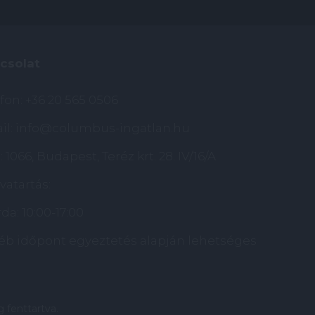
csolat
efon:
+36 20 565 0506
il:
info@columbus-ingatlan.hu
 1066, Budapest, Teréz krt. 28. IV/16/A
vatartás:
da: 10:00-17:00
éb időpont egyeztetés alapján lehetséges
g fenttartva.