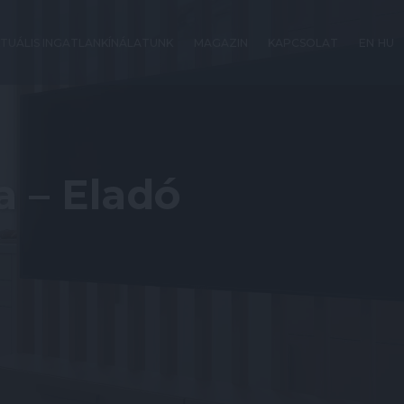
TUÁLIS INGATLANKÍNÁLATUNK
MAGAZIN
KAPCSOLAT
EN
HU
a – Eladó