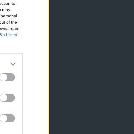
ection to
ou may
 personal
out of the
 downstream
B’s List of
s essential.
vertising
tton. For