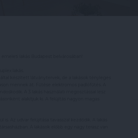
 1. emeleti lakás Budapest belvárosában!
uplex lakás.
tal készített látványtervek, de a lakások tényleges
újításon mennek át. Fűtése elektromos padlófűtés. A
ndoskodik. A 3 lakás használati megosztással lesz
kásonként alakítjuk ki. A felújítás nagyon magas
l is. Az udvar felújítása tavasszal kezdődik. A lakás
 társasházban. A lakások előbb egy nagy terasz van