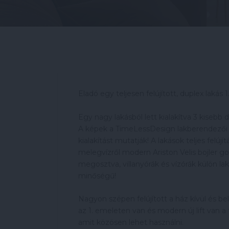
Eladó egy teljesen felújított, duplex lakás
Egy nagy lakásból lett kialakítva 3 kisebb d
A képek a TimeLessDesign lakberendezői ál
kialakítást mutatják! A lakások teljes fel
melegvízről modern Ariston Velis bojler go
megosztva, villanyórák és vízórák külön la
minőségű!
Nagyon szépen felújított a ház kívül és belü
az 1. emeleten van és modern új lift van a
amit közösen lehet használni.