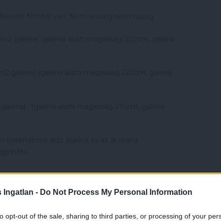
szerkezete fémből van. Nem recseg nem ropog.
5m2 galéria) (galéria alatti magasság 220cm, galéria
m2 galéria) (galéria alatti magasság 220cm, galéria
aléria) . (galéria alatti magasság 210cm, galéria
n berendezve lesz átadva és az ár is arra
negyedév.
Ingatlan -
Do Not Process My Personal Information
to opt-out of the sale, sharing to third parties, or processing of your per