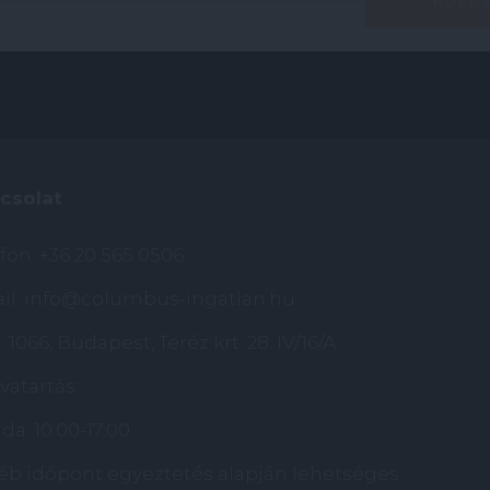
csolat
efon:
+36 20 565 0506
il:
info@columbus-ingatlan.hu
 1066, Budapest, Teréz krt. 28. IV/16/A
vatartás:
da: 10:00-17:00
éb időpont egyeztetés alapján lehetséges