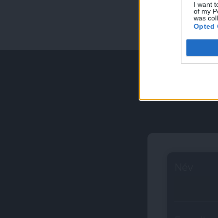
I want t
of my P
was col
Opted 
Név