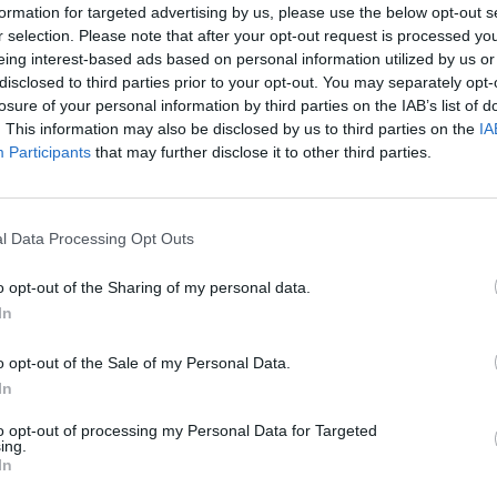
formation for targeted advertising by us, please use the below opt-out s
r selection. Please note that after your opt-out request is processed y
eing interest-based ads based on personal information utilized by us or
disclosed to third parties prior to your opt-out. You may separately opt-
losure of your personal information by third parties on the IAB’s list of
. This information may also be disclosed by us to third parties on the
IA
Participants
that may further disclose it to other third parties.
ebsite uses cookies
l Data Processing Opt Outs
he proper functioning of the website, the use of certain cookies i
y, we use cookies for statistical, marketing measurement, and ad
o opt-out of the Sharing of my personal data.
hese latter cookies are loaded only after clicking the "Accept" bu
In
ation about cookies, please refer to our Privacy Policy.
o opt-out of the Sale of my Personal Data.
licy
In
Manage Cookies
Accept
to opt-out of processing my Personal Data for Targeted
ing.
In