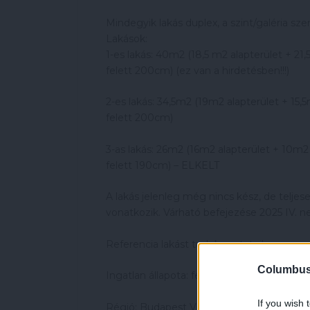
Mindegyik lakás duplex, a szint/galéria 
Lakások:
1-es lakás: 40m2 (18,5 m2 alapterület + 21,
felett 200cm) (ez van a hirdetésben!!!)
2-es lakás: 34,5m2 (19m2 alapterület + 15,5
felett 200cm)
3-as lakás: 26m2 (16m2 alapterület + 10m2 g
felett 190cm) – ELKELT
A lakás jelenleg még nincs kész, de teljese
vonatkozik. Várható befejezése 2025 IV. 
Referencia lakást tudok mutatni!
Columbus 
Ingatlan állapota: felújított
If you wish 
Régió: Budapest VI. kerület